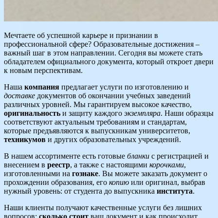
Мечтаете об успешной карьере и признании в
профессиональной сфере? Образовательные достижения –
важный шаг в этом направлении. Сегодня вы можете стать
обладателем официального документа, который откроет двери
к новым перспективам.
Наша
компания
предлагает услуги по изготовлению и
доставке
документов об окончании учебных заведений
различных уровней. Мы гарантируем высокое качество,
оригинальность
и защиту каждого
экземпляра
. Наши образцы
соответствуют актуальным требованиям и стандартам,
которые предъявляются к выпускникам университетов,
техникумов
и других образовательных учреждений.
В нашем ассортименте есть готовые
бланки
с регистрацией и
внесением в
реестр
, а также с настоящими
корочками
,
изготовленными на
гознaке
. Вы можете заказать документ о
прохождении образования, его
копию
или оригинал, выбрав
нужный уровень: от студента до выпускника
института
.
Наши клиенты получают качественные услуги без лишних
вопросов:
сколько стоит
ваш документ и как происходит