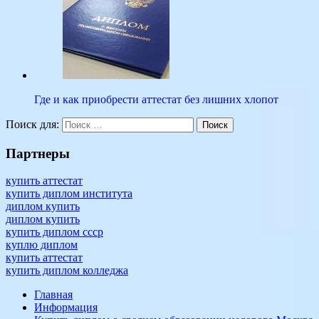
Где и как приобрести аттестат без лишних хлопот
документ
компания
образец
оплата
проведенный
студент
универси
Поиск для:
Поиск
Партнеры
купить аттестат
купить диплом института
диплом купить
диплом купить
купить диплом ссср
куплю диплом
купить аттестат
купить диплом колледжа
Главная
Информация