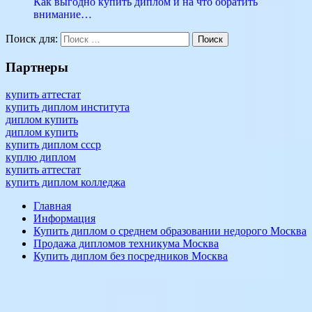
Как выгодно купить диплом и на что обратить
внимание…
высшее
Гознак
документ
институт
недорого
работа
Поиск для:
Поиск
Партнеры
купить аттестат
купить диплом института
диплом купить
диплом купить
купить диплом ссср
куплю диплом
купить аттестат
купить диплом колледжа
Главная
Информация
Купить диплом о среднем образовании недорого Москва
Продажа дипломов техникума Москва
Купить диплом без посредников Москва