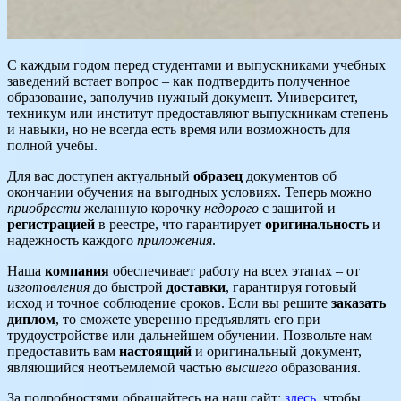
С каждым годом перед студентами и выпускниками учебных
заведений встает вопрос – как подтвердить полученное
образование, заполучив нужный документ. Университет,
техникум или институт предоставляют выпускникам степень
и навыки, но не всегда есть время или возможность для
полной учебы.
Для вас доступен актуальный
образец
документов об
окончании обучения на выгодных условиях. Теперь можно
приобрести
желанную корочку
недорого
с защитой и
регистрацией
в реестре, что гарантирует
оригинальность
и
надежность каждого
приложения
.
Наша
компания
обеспечивает работу на всех этапах – от
изготовления
до быстрой
доставки
, гарантируя готовый
исход и точное соблюдение сроков. Если вы решите
заказать
диплом
, то сможете уверенно предъявлять его при
трудоустройстве или дальнейшем обучении. Позвольте нам
предоставить вам
настоящий
и оригинальный документ,
являющийся неотъемлемой частью
высшего
образования.
За подробностями обращайтесь на наш сайт:
здесь
, чтобы