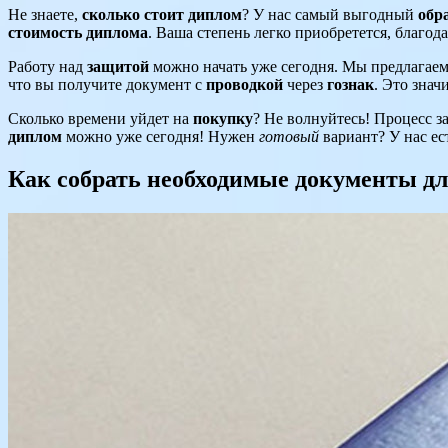
Не знаете,
сколько стоит диплом
? У нас самый выгодный
обр
стоимость диплома
. Ваша степень легко приобретется, благод
Работу над
защитой
можно начать уже сегодня. Мы предлагае
что вы получите документ с
проводкой
через
гознак
. Это знач
Сколько времени уйдет на
покупку
? Не волнуйтесь! Процесс з
диплом
можно уже сегодня! Нужен
готовый
вариант? У нас ест
Как собрать необходимые документы д