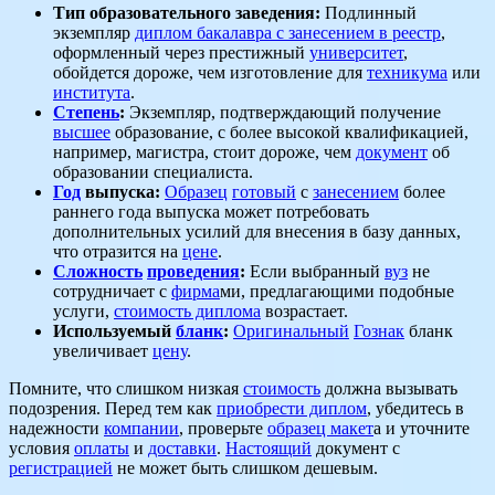
Тип образовательного заведения:
Подлинный
экземпляр
диплом бакалавра с занесением в реестр
,
оформленный через престижный
университет
,
обойдется дороже, чем изготовление для
техникума
или
института
.
Степень
:
Экземпляр, подтверждающий получение
высшее
образование, с более высокой квалификацией,
например, магистра, стоит дороже, чем
документ
об
образовании специалиста.
Год
выпуска:
Образец
готовый
с
занесением
более
раннего года выпуска может потребовать
дополнительных усилий для внесения в базу данных,
что отразится на
цене
.
Сложность
проведения
:
Если выбранный
вуз
не
сотрудничает с
фирма
ми, предлагающими подобные
услуги,
стоимость диплома
возрастает.
Используемый
бланк
:
Оригинальный
Гознак
бланк
увеличивает
цену
.
Помните, что слишком низкая
стоимость
должна вызывать
подозрения. Перед тем как
приобрести диплом
, убедитесь в
надежности
компании
, проверьте
образец макет
а и уточните
условия
оплаты
и
доставки
.
Настоящий
документ с
регистрацией
не может быть слишком дешевым.