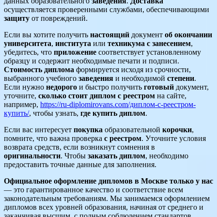
данных образовательного
заведения
.
Доставка
осуществляется проверенными службами, обеспечивающими
защиту
от повреждений.
Если вы хотите получить
настоящий
документ
об окончании
университета
,
института
или
техникума
с занесением
,
убедитесь, что
приложение
соответствует установленному
образцу и содержит необходимые печати и подписи.
Стоимость диплома
формируется исходя из срочности,
выбранного учебного
заведения
и необходимой
степени
.
Если нужно
недорого
и быстро получить
готовый
документ,
уточните,
сколько стоит диплом
с реестром
на сайте,
например,
https://ru-diplomirovans.com/диплом-с-реестром-
купить/
, чтобы узнать,
где купить диплом
.
Если вас интересует
покупка
образовательной
корочки
,
помните, что важна проверка
с реестром
. Уточните условия
возврата средств, если возникнут сомнения в
оригинальности
. Чтобы
заказать диплом
, необходимо
предоставить точные данные для заполнения.
Официальное оформление дипломов в Москве только у нас
— это гарантированное качество и соответствие всем
законодательным требованиям. Мы занимаемся оформлением
дипломов всех уровней образования, начиная от среднего и
заканчивая высшим, с полным соблюдением стандартов,