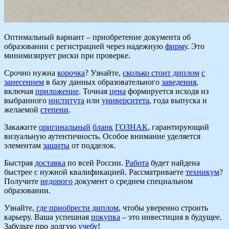
Оптимальный вариант – приобретение документа об
образовании с регистрацией через надежную
фирму
. Это
минимизирует риски при проверке.
Срочно нужна
корочка
? Узнайте,
сколько стоит диплом
с
занесением
в базу данных образовательного
заведения
,
включая
приложение
. Точная
цена
формируется исходя из
выбранного
института
или
университета
, года выпуска и
желаемой
степени
.
Закажите
оригинальный
бланк
ГОЗНАК
, гарантирующий
визуальную аутентичность. Особое внимание уделяется
элементам
защиты
от подделок.
Быстрая
доставка
по всей России.
Работа
будет найдена
быстрее с нужной квалификацией. Рассматриваете
техникум
?
Получите
недорого
документ о среднем специальном
образовании.
Узнайте,
где приобрести диплом
, чтобы уверенно строить
карьеру. Ваша успешная
покупка
– это инвестиция в будущее.
Забудьте про долгую
учебу
!