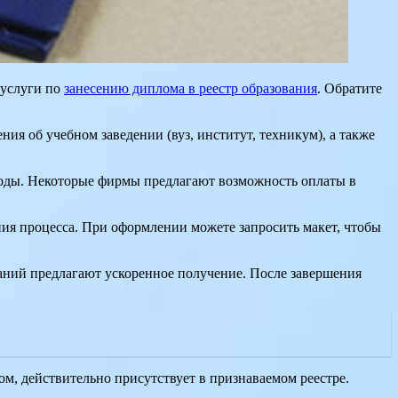
 услуги по
занесению диплома в реестр образования
. Обратите
я об учебном заведении (вуз, институт, техникум), а также
сходы. Некоторые фирмы предлагают возможность оплаты в
ния процесса. При оформлении можете запросить макет, чтобы
аний предлагают ускоренное получение. После завершения
ом, действительно присутствует в признаваемом реестре.