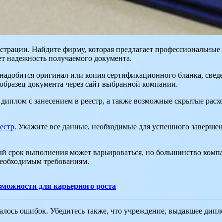
страции. Найдите фирму, которая предлагает профессиональные
ет надежность получаемого документа.
адобится оригинал или копия сертификационного бланка, сведени
 образец документа через сайт выбранной компании.
ит диплом с занесением в реестр, а также возможные скрытые ра
естр
. Укажите все данные, необходимые для успешного заверше
ый срок выполнения может варьироваться, но большинство комп
 необходимым требованиям.
зможности для карьерного роста
алось ошибок. Убедитесь также, что учреждение, выдавшее дипл