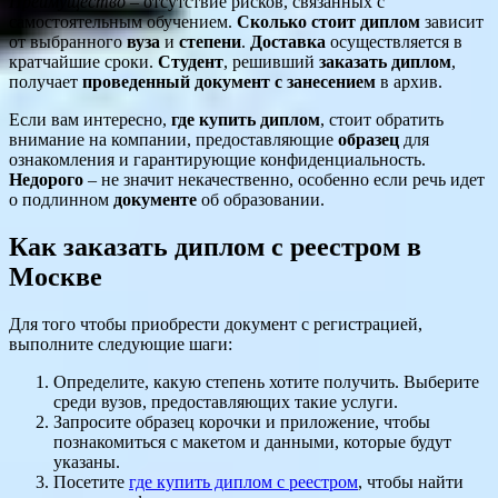
Преимущество
– отсутствие рисков, связанных с
самостоятельным обучением.
Сколько стоит диплом
зависит
от выбранного
вуза
и
степени
.
Доставка
осуществляется в
кратчайшие сроки.
Студент
, решивший
заказать диплом
,
получает
проведенный
документ
с занесением
в архив.
Если вам интересно,
где купить диплом
, стоит обратить
внимание на компании, предоставляющие
образец
для
ознакомления и гарантирующие конфиденциальность.
Недорого
– не значит некачественно, особенно если речь идет
о подлинном
документе
об образовании.
Как заказать диплом с реестром в
Москве
Для того чтобы приобрести документ с регистрацией,
выполните следующие шаги:
Определите, какую степень хотите получить. Выберите
среди вузов, предоставляющих такие услуги.
Запросите образец корочки и приложение, чтобы
познакомиться с макетом и данными, которые будут
указаны.
Посетите
где купить диплом с реестром
, чтобы найти