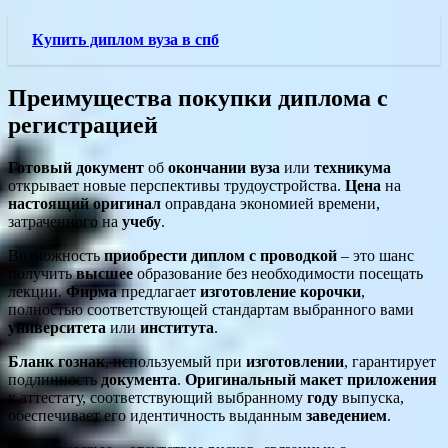
Купить диплом вуза в спб
Преимущества покупки диплома с
регистрацией
Готовый
документ
об
окончании
вуза
или
техникума
открывает новые перспективы трудоустройства.
Цена
на
настоящий
оригинал
оправдана экономией времени,
затраченного на
учебу
.
Возможность
приобрести диплом
с проводкой
– это шанс
получить
высшее
образование без необходимости посещать
лекции.
Фирма
предлагает
изготовление
корочки
,
полностью соответствующей стандартам выбранного вами
университета
или
института
.
Бланк
гознак
, используемый при
изготовлении
, гарантирует
подлинность
документа
.
Оригинальный
макет
приложения
к аттестату, соответствующий выбранному
году
выпуска,
обеспечивает его идентичность выданным
заведением
.