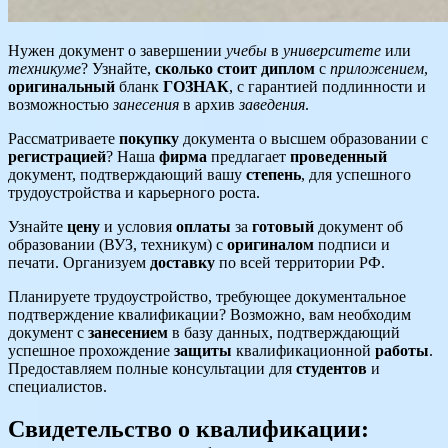
Нужен документ о завершении
учебы
в
университете
или
техникуме
? Узнайте,
сколько стоит диплом
с
приложением
,
оригинальный
бланк
ГОЗНАК
, с гарантией подлинности и
возможностью
занесения
в архив
заведения
.
Рассматриваете
покупку
документа о высшем образовании с
регистрацией
? Наша
фирма
предлагает
проведенный
документ, подтверждающий вашу
степень
, для успешного
трудоустройства и карьерного роста.
Узнайте
цену
и условия
оплаты
за
готовый
документ об
образовании (ВУЗ, техникум) с
оригиналом
подписи и
печати. Организуем
доставку
по всей территории РФ.
Планируете трудоустройство, требующее документальное
подтверждение квалификации? Возможно, вам необходим
документ с
занесением
в базу данных, подтверждающий
успешное прохождение
защиты
квалификационной
работы
.
Предоставляем полные консультации для
студентов
и
специалистов.
Свидетельство о квалификации: