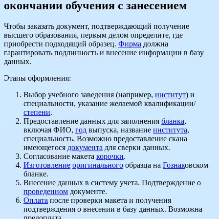
окончании обучения с занесением
Чтобы заказать документ, подтверждающий получение
высшего образования, первым делом определите, где
приобрести подходящий образец.
Фирма
должна
гарантировать подлинность и внесение информации в базу
данных.
Этапы оформления:
Выбор учебного заведения (например,
институт
) и
специальности, указание желаемой квалификации/
степени
.
Предоставление данных для заполнения
бланка
,
включая ФИО,
год
выпуска, название
института
,
специальность. Возможно предоставление скана
имеющегося
документа
для сверки данных.
Согласование макета
корочки
.
Изготовление
оригинального
образца на
Гознак
овском
бланке.
Внесение данных в систему учета. Подтверждение о
проведенном
документе.
Оплата
после проверки макета и получения
подтверждения о внесении в базу данных. Возможна
предоплата.