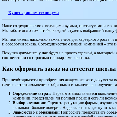
Купить диплом техникума
Наше сотрудничество с ведущими вузами, институтами и техни
Мы заботимся о том, чтобы каждый студент, выбравший нашу ф
Мы понимаем, насколько важна учеба для карьерного роста, и по
и обработки заказа. Сотрудничество с нашей компанией – это н
Покупка документа у нас будет не просто сделкой, а выгодной
соответствии со строгими стандартами качества.
Как оформить заказ на аттестат школы
При необходимости приобретения академического документа ва
начиная от ознакомления с образцами и заканчивая получением
Определение затрат:
Первым этапом является выяснение,
компании, представлен ли полный прайс и есть ли возмо
Выбор компании:
Оцените репутацию фирмы, изучив отз
вызывают больше доверия. Надо выяснить, где купить ка
Знакомство с образцами:
Попросите предоставить образе
и точности всех данных, связанных с учебой и окончание