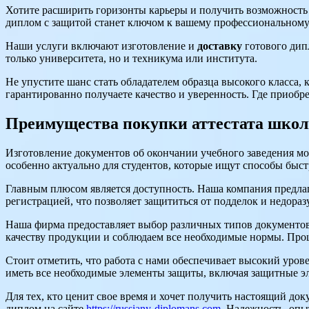
Хотите расширить горизонты карьеры и получить возможность
диплом с защитой станет ключом к вашему профессиональному
Наши услуги включают изготовление и
доставку
готового дип
только университета, но и техникума или института.
Не упустите шанс стать обладателем образца высокого класса,
гарантированно получаете качество и уверенность. Где приобре
Преимущества покупки аттестата шко
Изготовление документов об окончании учебного заведения мо
особенно актуально для студентов, которые ищут способы быст
Главным плюсом является доступность. Наша компания предлаг
регистрацией, что позволяет защититься от подделок и недор
Наша фирма предоставляет выбор различных типов документов
качеству продукции и соблюдаем все необходимые нормы. Проц
Стоит отметить, что работа с нами обеспечивает высокий уров
иметь все необходимые элементы защиты, включая защитные эл
Для тех, кто ценит свое время и хочет получить настоящий док
диплом на сайте
https://russiany-diplomans.com
. Надежность, опы