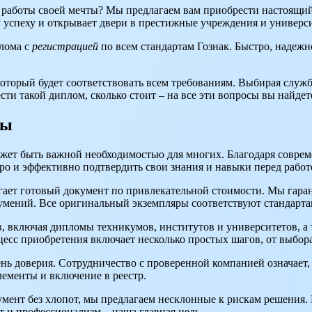
 работы своей мечты? Мы предлагаем вам приобрести настоящи
 успеху и открывает двери в престижные учреждения и универс
лома с
регистрацией
по всем стандартам Гознак. Быстро, надежн
 который будет соответствовать всем требованиям. Выбирая служ
сти такой диплом, сколько стоит – на все эти вопросы вы найде
лы
жет быть важной необходимостью для многих. Благодаря соврем
ро и эффективно подтвердить свои знания и навыки перед работ
ает готовый документ по привлекательной стоимости. Мы гаран
азумений. Все оригинальный экземпляры соответствуют стандар
, включая дипломы техникумов, институтов и университетов, а
есс приобретения включает несколько простых шагов, от выбора
ень доверия. Сотрудничество с проверенной компанией означает
ементы и включение в реестр.
умент без хлопот, мы предлагаем несклонные к рискам решения. 
т и профессионализм – наша главная цель.