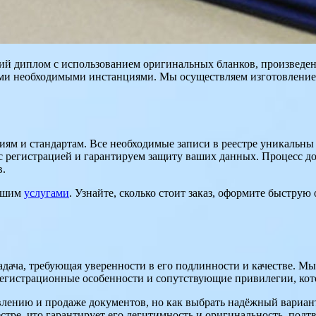
й диплом с использованием оригинальных бланков, произведенн
еми необходимыми инстанциями. Мы осуществляем изготовление д
иям и стандартам. Все необходимые записи в реестре уникальны 
 регистрацией и гарантируем защиту ваших данных. Процесс дос
в.
нашим
услугами
. Узнайте, сколько стоит заказ, оформите быстру
адача, требующая уверенности в его подлинности и качестве. М
гистрационные особенности и сопутствующие привилегии, кото
лению и продаже документов, но как выбрать надёжный вариант,
естре, что гарантирует его легитимность и оригинальность, под