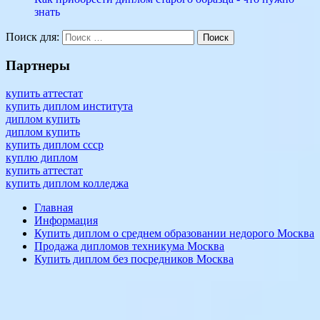
знать
заказать
Поиск для:
Поиск
диплом
образец
оригинал
приобрести
с
реестром
сколько
Партнеры
стоит
университет
купить аттестат
купить диплом института
диплом купить
диплом купить
купить диплом ссср
куплю диплом
купить аттестат
купить диплом колледжа
Главная
Информация
Купить диплом о среднем образовании недорого Москва
Продажа дипломов техникума Москва
Купить диплом без посредников Москва