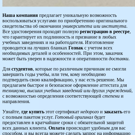
Наша компания
предлагает уникальную возможность
воспользоваться услугами по приобретению оригинального
свидетельства об окончании
университета или института
.
Все удостоверения проходят полную
регистрацию в реестре
,
что гарантирует их подлинность и признание в любых
учебных заведениях и на работодателя. Изготовление
проводится на лучших бланках
Гознак
с учетом всех
необходимых деталей и особенностей. При этом, заказчик
может быть уверен в надежности и оперативности
доставки
.
Для
студентов
, которые по различным причинам не смогли
завершить годы учебы, или тем, кому необходимо
подтвердить свою квалификацию, у нас есть решение. Мы
предлагаем быстрое и безопасное оформление аттестата для
техникума, высших учебных заведений или других учреждений
,
с возможностью определения соответствующей
степени
и
направления.
Узнайте,
где купить
этот сертификат
недорого
и
заказать
его
с полным пакетом услуг.
Готовый оригинал
будет
предоставлен в кратчайшие сроки с обязательной защитой
всех данных клиента.
Оплата
происходит удобным для вас
способом, и вы всегда можете сделать запрос на информацию