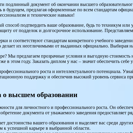
и подлинный документ об окончании высшего образовательного з
 в будущем, предлагая оформленные по всем стандартам официал
фессионализм и технические навыки!
й способ подтвердить ваше образование, будь то техникум или 
щиту от подделок и долгосрочное использование. Представляем в
рки и соответствуют стандартам конкретного учебного заведени
 делает их неотличимыми от выданных официально. Выбирая нас
ре? Мы предлагаем прозрачные условия и выгодную стоимость на
же в этом году. Заказать диплом у нас – значит обеспечить себе
профессионального роста и интеллектуального потенциала. Узна
ьтационную поддержку и обеспечив высокий уровень сервиса при
 о высшем образовании
ности для личностного и профессионального роста. Он обеспеч
иобретение документа от уважаемого заведения предоставляет р
ет достоинства вашего образования и выделяет вас среди других
ом к успешной карьере в выбранной области.