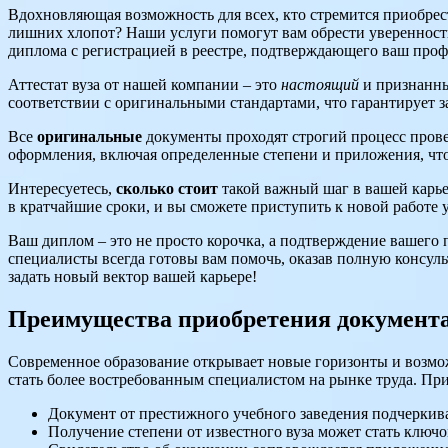
Вдохновляющая возможность для всех, кто стремится приобрест
лишних хлопот? Наши услуги помогут вам обрести уверенность
диплома с регистрацией в реестре, подтверждающего ваш про
Аттестат вуза от нашей компании – это
настоящий
и признанны
соответствии с оригинальными стандартами, что гарантирует за
Все
оригинальные
документы проходят строгий процесс прове
оформления, включая определенные степени и приложения, что
Интересуетесь,
сколько стоит
такой важный шаг в вашей карье
в кратчайшие сроки, и вы сможете приступить к новой работе у
Ваш диплом – это не просто корочка, а подтверждение вашего 
специалисты всегда готовы вам помочь, оказав полную консул
задать новый вектор вашей карьере!
Преимущества приобретения документа
Современное образование открывает новые горизонты и возмож
стать более востребованным специалистом на рынке труда. Пр
Документ от престижного учебного заведения подчеркива
Получение степени от известного вуза может стать ключ