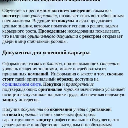
Обучение в престижном
высшем заведении
, таком как
институт
или
университет
, позволяет стать востребованным
специалистом. Ведущие
техникумы
и
вуз
ы предлагают
ценные знания, которые помогают успешно решить задачи
карьерного роста.
Проведенные
исследования показывают,
что наличие
оригинального документа
с
реестром
открывает
двери в мир стабильной
работы
.
Документы для успешной карьеры
Оформление
гознак
и
бланков
, подтверждающих
степень
и
уровень владения знаниями, может потребоваться от
признанных
компаний
. Информация о
заказе
и том,
сколько
стоит
такой оригинальный
образец
, доступна на
официальном сайте
.
Покупка
и
приобретение
подтверждающих
оригиналов
корочки
значительно усиливает
позиции выпускников на рынке труда, обеспечивая надежную
защиту
интересов.
Получив
документы
об
окончании
учебы
с
доставкой
,
готовый
оригинал
станет ключевым фактором,
гарантирующим
защиту
профессионального будущего, что
делает данное приобретение выгодным и необходимым