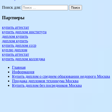
готовый
заказать
Поиск для:
Поиск
диплом
об
окончании
с
Партнеры
реестром
техникум
учеба
купить аттестат
купить диплом института
диплом купить
диплом купить
купить диплом ссср
куплю диплом
купить аттестат
купить диплом колледжа
Главная
Информация
Купить диплом о среднем образовании недорого Москва
Продажа дипломов техникума Москва
Купить диплом без посредников Москва