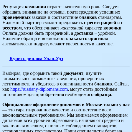
Репутация
компании
играет значительную роль. Следует
обращать внимание на отзывы, подтверждение успешных
проведенных
заказов и соответствие
бланков
стандартам.
Надежный партнер сможет предложить
с регистрацией
и
с
реестром
, что обеспечивает
настоящий
характер
корочки
.
Оплата должна быть прозрачной, а
доставка
– удобной.
Наличие образца и возможность
заказать
оригинал
автоматически подразумевают уверенность в качестве.
Купить диплом Улан-Удэ
Выбирая, где оформить такой
документ
, изучите
внимательнее возможные заведения, проверьте их
легитимность и убедитесь в оригинальности
бланков
. Сайты,
как
https://russiany-diplomans.com
, могут стать достойным
источником для приобретения необходимого
образца
.
Официальное оформление дипломов в Москве только у нас
— это гарантированное качество и соответствие всем
законодательным требованиям. Мы занимаемся оформлением
дипломов всех уровней образования, начиная от среднего и
заканчивая высшим, с полным соблюдением стандартов,
установленных государством. Наши специалисты берут на