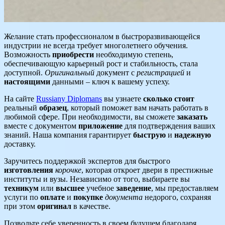
Желание стать профессионалом в быстроразвивающейся
индустрии не всегда требует многолетнего обучения.
Возможность
приобрести
необходимую степень,
обеспечивающую карьерный рост и стабильность, стала
доступной.
Оригинальный
документ с
регистрацией
и
настоящими
данными – ключ к вашему успеху.
На сайте
Russiany Diplomans
вы узнаете
сколько стоит
реальный
образец
, который поможет вам начать работать в
любимой сфере. При необходимости, вы сможете
заказать
вместе с документом
приложение
для подтверждения ваших
знаний. Наша компания гарантирует
быструю
и
надежную
доставку.
Заручитесь поддержкой экспертов для быстрого
изготовления
корочке
, которая откроет двери в престижные
институты и вузы. Независимо от того, выбираете вы
техникум
или
высшее
учебное
заведение
, мы предоставляем
услуги по
оплате
и
покупке
документа
недорого, сохраняя
при этом
оригинал
в качестве.
Позвольте себе уверенность в своем будущем благодаря