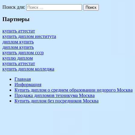
Гознак
готовый
институт
компания
оплата
покупка
приобрести
Поиск для:
Поиск
Партнеры
купить аттестат
купить диплом института
диплом купить
диплом купить
купить диплом ссср
куплю диплом
купить аттестат
купить диплом колледжа
Главная
Информация
Купить диплом о среднем образовании недорого Москва
Продажа дипломов техникума Москва
Купить диплом без посредников Москва