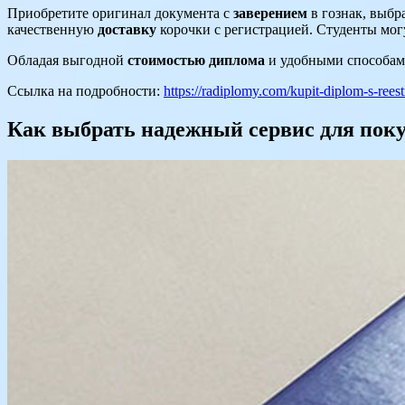
Приобретите оригинал документа с
заверением
в гознак, выбр
качественную
доставку
корочки с регистрацией. Студенты мог
Обладая выгодной
стоимостью диплома
и удобными способам
Ссылка на подробности:
https://radiplomy.com/kupit-diplom-s-rees
Как выбрать надежный сервис для поку